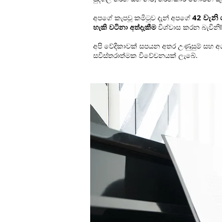
42 වැනි
අපගේ කැපවූ කමිටුව දැන් අපගේ
හැකි වටිනා අත්දැකීම
විශ්වාස කරන බැවිනි!
අපි වේදිකාවක් සපයන අතර උණුසුම් සහ අග
සවිස්තරාත්මක විවේචනයක් ලැබේ.