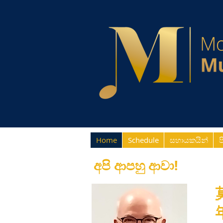
Home
Schedule
සහායකයින්
ප
අපි ආපහු ආවා!