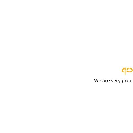
අපග
We are very prou