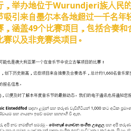
行，举办地位于Wurundjeri族人
节吸引来自墨尔本各地超过一千名年
赛，涵盖49个比赛项目，包括合奏和
比赛以及非竞赛类项目。
这可能也是澳大利亚第一个在音乐节中设立古筝项目的比赛！
名，创下历史新高，这些项目来自独奏及合奏选手，总计约1,660名音乐家
节的报名信息。
ws)，以便及时了解本年度音乐节的最新动态。我们的电子通讯也将通知您
ic Eisteddfod
සඳහා ළමුන් සහ තරුණ වැඩිහිටියන් 1,000 කට අධික ප්‍රම
 කණ්ඩායම සහ ගායනා ඉසව් සමඟ සහභාගී වී ඇත.
, අපි නව නමකින් සමරමු -
මොනෑෂ් යෞවන සංගීත උළෙල
සහ අපි තරුණ
ප්‍රසංග සමඟ යෞවනයන් සඳහා සංගීත ඉසව් සංවිධානය කර ඇත. සියලු ප්රම