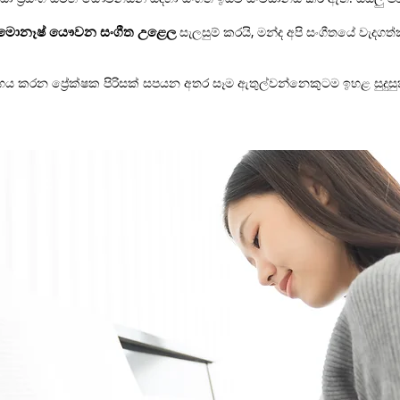
 මොනෑෂ් යෞවන සංගීත උළෙල
සැලසුම් කරයි, මන්ද අපි සංගීතයේ වැදග
ය කරන ප්‍රේක්ෂක පිරිසක් සපයන අතර සෑම ඇතුල්වන්නෙකුටම ඉහළ සුදුසුක