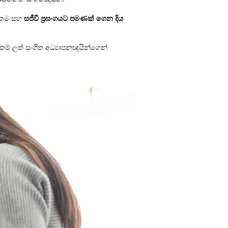
ත්කම සහ
සජීවී ප්‍රසංගයට පමණක් ගෙන දිය
ම් ලත් සංගීත අධ්‍යාපනඥයින්ගෙන්