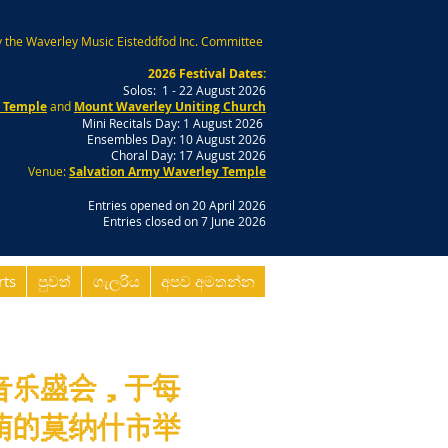
 the Waverley Music Eisteddfod Inc. Committee
2026 Festival Dates:
Solos: 1 - 22 August 2026
y Temple
and
Mount Waverley Uniting Church
Mini Recitals Day: 1 August 2026
Ensembles Day: 10 August 2026
Choral Day: 17 August 2026
Venue:
Salvation Army Waverley Temple
Entries opened on 20 April 2026
Entries closed on 7 June 2026
rts
පුවත්
ගැලරිය
අපව අමතන්න
音乐盛会，于每
荫的莫纳什市举