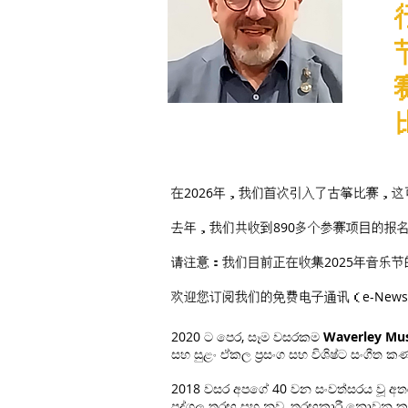
在2026年，我们首次引入了古筝比赛，
去年，我们共收到890多个参赛项目的报
请注意：我们目前正在收集2025年音乐
欢迎您订阅我们的免费电子通讯（e-Ne
2020 ට පෙර, සෑම වසරකම
Waverley Mus
සහ සුළං ඒකල ප්‍රසංග සහ විශිෂ්ට සංගීත
2018 වසර අපගේ 40 වන සංවත්සරය වූ අතර
පුද්ගල තරඟ සහ නව, තරඟකාරී නොවන කුඩා 