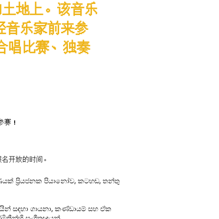
民的土地上。该音乐
轻音乐家前来参
合唱比赛、独奏
参赛！
报名开放的时间。
ාණයක් ප්‍රියජනක පියානෝව, කටහඬ, තන්තු
යින් සඳහා ගායනා, කණ්ඩායම් සහ ඒක
ිතීන්හි සංගීතඥයන්.