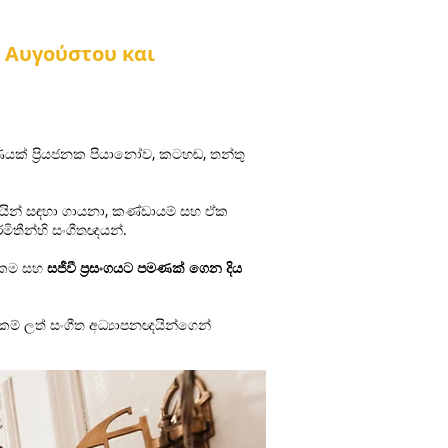
2 Αυγούστου και
ාණයක් ප්‍රියජනක පියානෝව, කටහඬ, තන්තු
යින් සඳහා ගායනා, කණ්ඩායම් සහ ඒක
ිතීන්හි සංගීතඥයන්.
ත්කම සහ
සජීවී ප්‍රසංගයට පමණක් ගෙන දිය
ම් ලත් සංගීත අධ්‍යාපනඥයින්ගෙන්