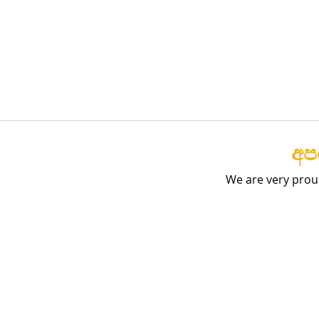
අපග
We are very prou