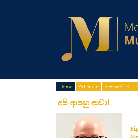
Home
Schedule
සහායකයින්
ප
අපි ආපහු ආවා!
Εί
Νε