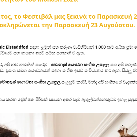
τος, το Φεστιβάλ μας ξεκινά το Παρασκευή 
οκληρώνεται την Παρασκευή 23 Αυγούστου.
ic Eisteddfod
සඳහා ළමුන් සහ තරුණ වැඩිහිටියන් 1,000 කට අධික ප්‍රම
 කණ්ඩායම සහ ගායනා ඉසව් සමඟ සහභාගී වී ඇත.
, අපි නව නමකින් සමරමු -
මොනෑෂ් යෞවන සංගීත උළෙල
සහ අපි තරුණ
ප්‍රසංග සමඟ යෞවනයන් සඳහා සංගීත ඉසව් සංවිධානය කර ඇත. සියලු ප්රම
 මොනෑෂ් යෞවන සංගීත උළෙල
සැලසුම් කරයි, මන්ද අපි සංගීතයේ වැදග
ය කරන ප්‍රේක්ෂක පිරිසක් සපයන අතර සෑම ඇතුල්වන්නෙකුටම ඉහළ සුදුසුක