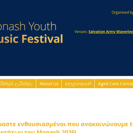
Organised by
Venues:
Salvation Army Waverle
ිරික්සුම් ලැයිස්තුව
About Us
අනුග්‍රාහකයන්
Aged Care Conce
μαστε ενθουσιασμένοι που ανακοινώνουμε 
οτήτων του Monash 2026!