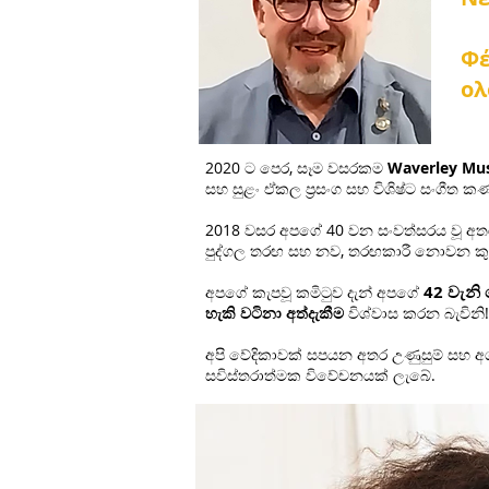
Φέ
ολ
2020 ට පෙර, සෑම වසරකම
Waverley Mus
සහ සුළං ඒකල ප්‍රසංග සහ විශිෂ්ට සංගීත
2018 වසර අපගේ 40 වන සංවත්සරය වූ අතර
පුද්ගල තරඟ සහ නව, තරඟකාරී නොවන කුඩා 
42 වැනි
අපගේ කැපවූ කමිටුව දැන් අපගේ
හැකි වටිනා අත්දැකීම
විශ්වාස කරන බැවිනි!
අපි වේදිකාවක් සපයන අතර උණුසුම් සහ අග
සවිස්තරාත්මක විවේචනයක් ලැබේ.