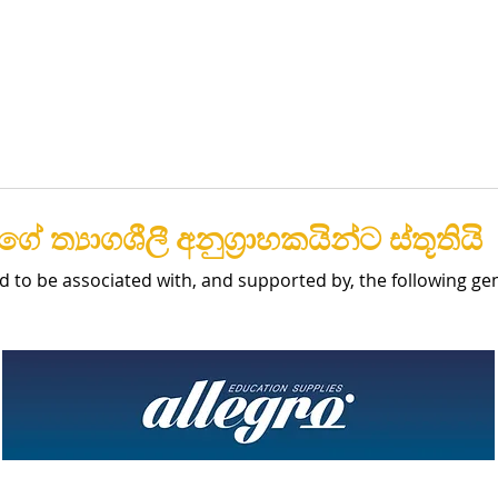
ේ ත්‍යාගශීලී අනුග්‍රාහකයින්ට ස්තූතියි
d to be associated with, and supported by, the following g