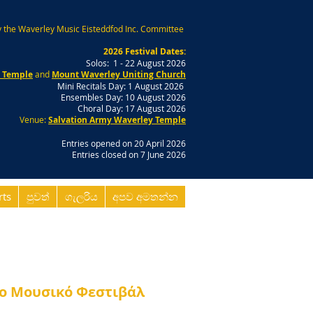
 the Waverley Music Eisteddfod Inc. Committee
2026 Festival Dates:
Solos: 1 - 22 August 2026
y Temple
and
Mount Waverley Uniting Church
Mini Recitals Day: 1 August 2026
Ensembles Day: 10 August 2026
Choral Day: 17 August 2026
Venue:
Salvation Army Waverley Temple
Entries opened on 20 April 2026
Entries closed on 7 June 2026
rts
පුවත්
ගැලරිය
අපව අමතන්න
to Μουσικό Φεστιβάλ