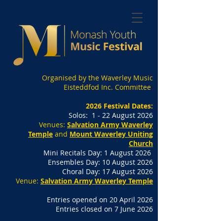
Organised by the Waverley Music
Eisteddfod Inc. Committee
2026 Festival Dates:
Solos: 1 - 22 August 2026
Venues:
Salvation Army Waverley
Temple
and
Mount Waverley Uniting
Church
Mini Recitals Day: 1 August 2026
Ensembles Day: 10 August 2026
Choral Day: 17 August 2026
Venue:
Salvation Army Waverley Temple
Entries opened on 20 April 2026
Entries closed on 7 June 2026