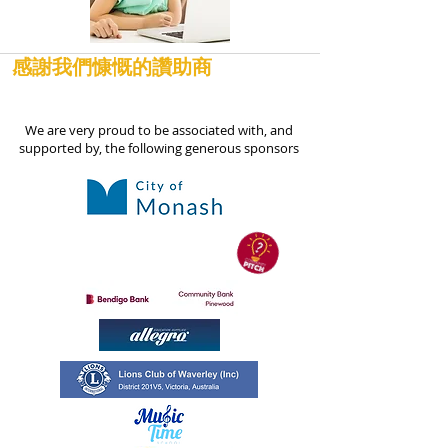
感謝我們慷慨的讚助商
We are very proud to be associated with, and
supported by, the following generous sponsors