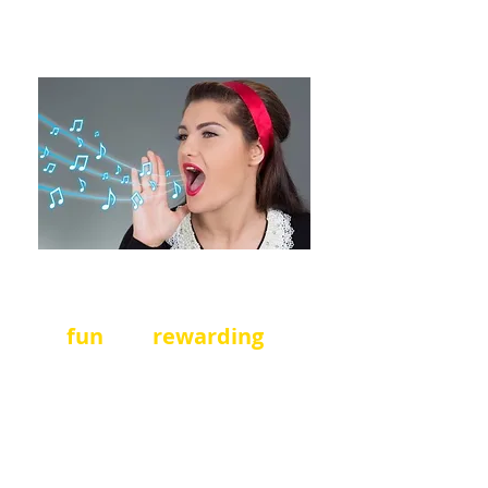
電子郵箱：
alewitzka@vcass.vic.edu.au
Turn your thought into
action
!
It's
fun
and
rewarding
!
We need
stage
hands,
ushers
,
ticket
sellers
,
registrar