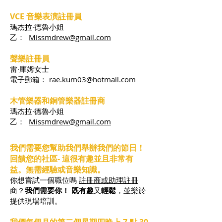
VCE 音樂表演註冊員
瑪杰拉·德魯小姐
乙：
Missmdrew@gmail.com
聲樂註冊員
雷·庫姆女士
電子郵箱：
rae.kum03@hotmail.com
木管樂器和銅管樂器註冊商
瑪杰拉·德魯小姐
乙：
Missmdrew@gmail.com
我們需要您
幫助我們舉辦我們的節日！
回饋您的社區
- 這很有趣並且非常有
益。
無需經驗或音樂知識
。
你想嘗試一個職位嗎
註冊商或助理註冊
商
？
我們需要你！
既有趣
又
輕鬆
，並樂於
提供現場培訓。