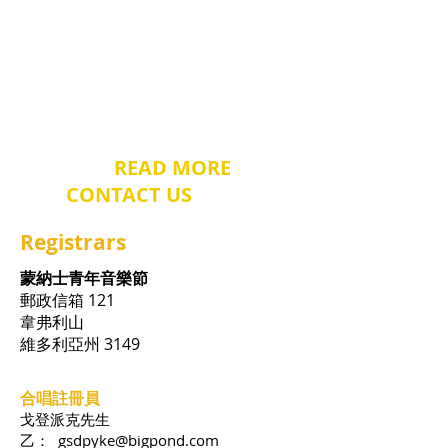
assistants and more
-
easy
jobs that are essential
to run the Festival.
Great
for
IB
CAS
Service Strand
and looks good on your
CV
.
​Please
READ MORE
and
CONTACT US
today!
Registrars
蒙納士青年音樂節
郵政信箱 121
韋弗利山
維多利亞州 3149
合唱註冊員
戈登派克先生
乙：
gsdpyke@bigpond.com