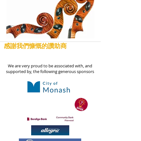
感謝我們慷慨的讚助商
We are very proud to be associated with, and
supported by, the following generous sponsors