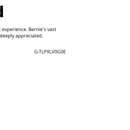
t experience. Bernie's vast
 deeply appreciated.
G-TLPXLV0G0E