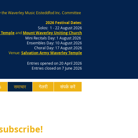
 the Waverley Music Eisteddfod Inc. Committee
2026 Festival Dates:
Solos: 1 - 22 August 2026
y Temple
and
Mount Waverley Uniting Church
Mini Recitals Day: 1 August 2026
Ensembles Day: 10 August 2026
Choral Day: 17 August 2026
Venue:
Salvation Army Waverley Temple
Entries opened on 20 April 2026
Entries closed on 7 June 2026
s
समाचार
गेलरी
संपर्क करें
 subscribe!