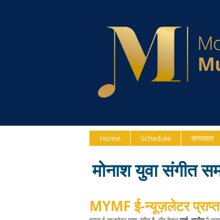
Home
Schedule
संगतकार
मोनाश युवा संगीत 
MYMF ई-न्यूज़लेटर प्राप्त 
हमारा ई-न्यूज़लेटर मुफ़्त, रंगीन है, और केवल
मार्च, अप्रैल
में आता