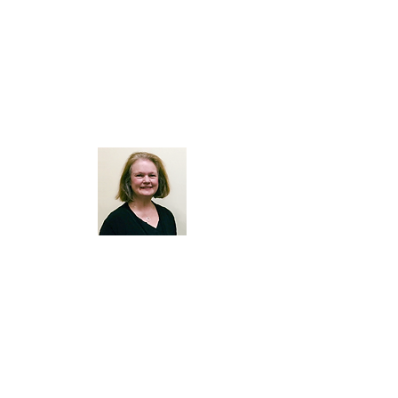
के लिए आधिकारिक संगतकार
हवा
सुश्री जोडी लॉकयर
एम:
0403 052 165
ई:
jelaccomp@gmail.com