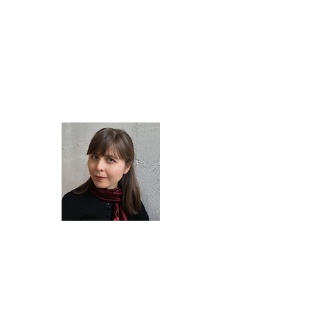
सुश्री लिंडा ओ'ब्रायन
पी:
9380 8800
, एम:
0409 130 789
ई:
lindaobrien.melbournepianist@gmail.
com
मिनी गायन के लिए आधिकारिक
संगतकार
सुश्री मेलानी ली
एम:
0412 664 044
ई:
melanieml@optusnet.com.au