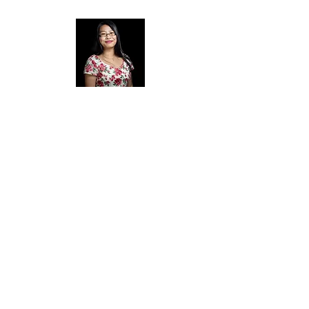
वोकल के लिए आधिकारिक संगतकार
सुश्री लिंडा ओ'ब्रायन
पी:
9380 8800
, एम:
0409 130 789
ई:
lindaobrien.melbournepianist@gmail.
com