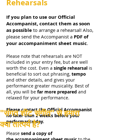
Rehearsals
If you plan to use our Official
Accompanist, contact them as soon
as possible
to arrange a rehearsal! Also,
please send the Accompanist a
PDF of
your accompaniment sheet music
.
Please note that rehearsals are NOT
included in your entry fee, but are well
worth the cost. Even a
single rehearsal
is
beneficial to sort out phrasing,
tempo
and other details, and gives your
performance greater musicality. Best of
all, you will be
far more prepared
and
relaxed for your performance.
Please contact the Official Accompanist
"संगत शीट संगीत" से हमारा
no later than 2 weeks before your
क्या तात्पर्य है?
performance day.
Please
send a copy of
the
accompaniment sheet music
to the