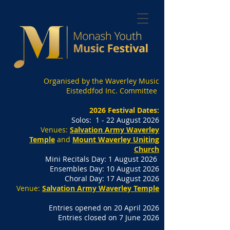
Organised by the Waverley Music
Eisteddfod Inc. Committee
2026 Festival Dates:
Solos: 1 - 22 August 2026
Venues:
Salvation Army Waverley
Temple
and
Mount Waverley Uniting
Church
Mini Recitals Day: 1 August 2026
Ensembles Day: 10 August 2026
Choral Day: 17 August 2026
Venue:
Salvation Army Waverley Temple
Entries opened on 20 April 2026
Entries closed on 7 June 2026