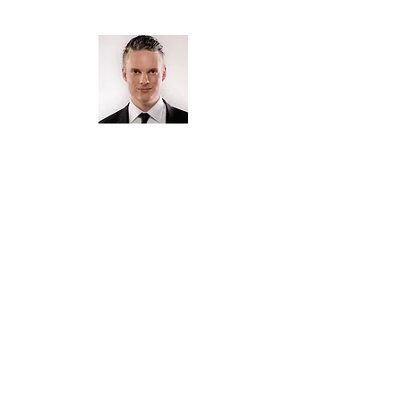
स्ट्रिंग्स के लिए आधिकारिक
संगतकार
सुश्री ऐनी लेविट्ज़का
पी:
9808 2173
, एम:
0455 848 209
ई:
alewitzka@vcass.vic.edu.au