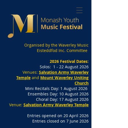
Organised by the Waverley Music
Eisteddfod Inc. Committee
2026 Festival Dates:
Solos: 1 - 22 August 2026
Venues:
Salvation Army Waverley
Temple
and
Mount Waverley Uniting
Church
Mini Recitals Day: 1 August 2026
Ensembles Day: 10 August 2026
Choral Day: 17 August 2026
Venue:
Salvation Army Waverley Temple
Entries opened on 20 April 2026
Entries closed on 7 June 2026