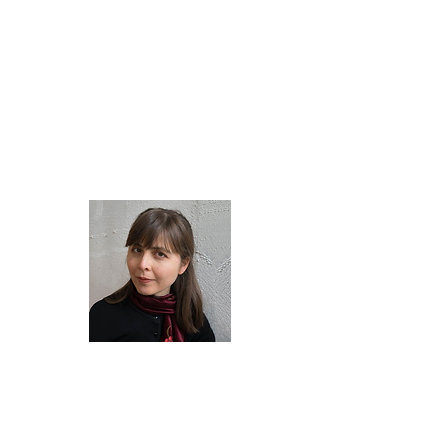
вокалу
г-жа Дженни Лу
М:
0425 233 390
Электронная почта:
jennydfl@gmail.com
Официальный
концертмейстер
Мини Сольные
концерты