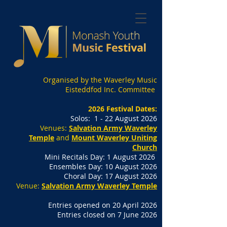
Organised by the Waverley Music
Eisteddfod Inc. Committee
2026 Festival Dates:
Solos: 1 - 22 August 2026
Venues:
Salvation Army Waverley
Temple
and
Mount Waverley Uniting
Church
Mini Recitals Day: 1 August 2026
Ensembles Day: 10 August 2026
Choral Day: 17 August 2026
Venue:
Salvation Army Waverley Temple
Entries opened on 20 April 2026
Entries closed on 7 June 2026