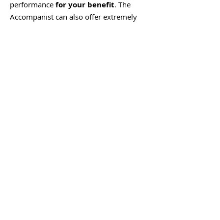
performance
for your benefit
. The
Accompanist can also offer extremely
useful advice to help you achieve a
Это ноты, которые концертмейстер
more polished performance.
должен прочитать, чтобы
аккомпанировать вам. Ноты для
аккомпанемента обычно
представляют собой отдельное
приложение, которое идет в
комплекте с нотным сборником
солиста.
У вашего учителя музыки может быть
копия нот аккомпанемента
специально для музыки, которую вы
изучаете, поэтому поговорите со
своим учителем музыки, если вы не
можете ее найти или не уверены.
Вы можете узнать ноты
аккомпанемента по тому факту, что
есть (обычно) три нотные строки,