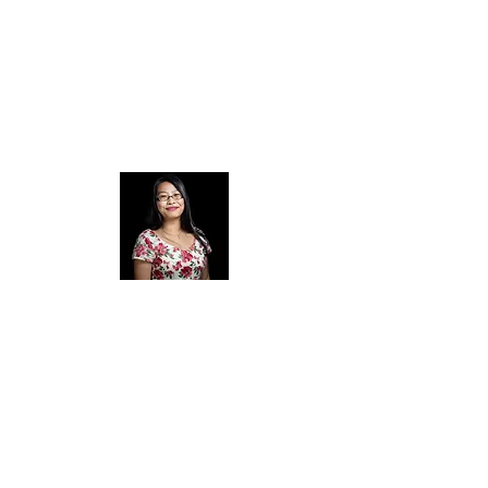
г-жа Энн Левитцка
Т:
9808 2173
, М:
0455 848 209
Электронная почта:
alewitzka@vcass.vic.edu.au
Официальный
аккомпаниатор по
вокалу
г-жа Дженни Лу
М:
0425 233 390
Электронная почта:
jennydfl@gmail.com