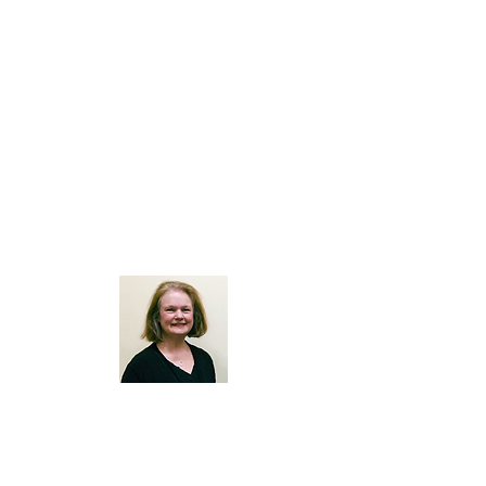
Официальный
концертмейстер
Ветер