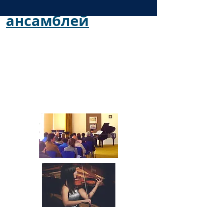
солистов
,
хоров
и
ансамблей
НАЖМИТЕ ЗДЕСЬ,
ЧТОБЫ ПОЛУЧИТЬ
КОНТРОЛЬНЫЙ СПИСОК
СОЛИСТОВ