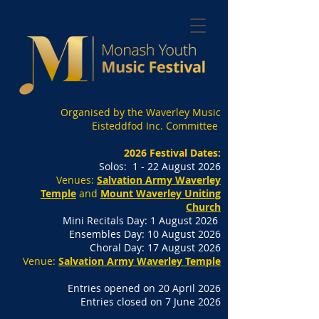
Organised by the Waverley Music
Eisteddfod Inc. Committee
2026 Festival Dates:
Solos: 1 - 22 August 2026
Venues:
Salvation Army Waverley
Temple
and
Mount Waverley Uniting
Church
Mini Recitals Day: 1 August 2026
Ensembles Day: 10 August 2026
Choral Day: 17 August 2026
Контрольный
Venue:
Salvation Army Waverley Temple
список MYMF для
Entries opened on 20 April 2026
Entries closed on 7 June 2026