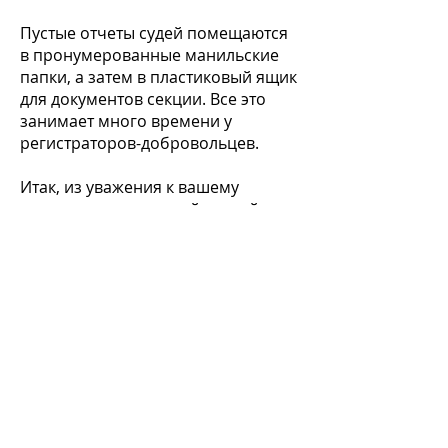
Пустые отчеты судей помещаются
в пронумерованные манильские
папки, а затем в пластиковый ящик
для документов секции. Все это
занимает много времени у
регистраторов-добровольцев.
Итак, из уважения к вашему
регистратору, пожалуйста, зайдите
в Stardom и обновите название и
композитора не позднее, чем за
неделю до выступления.
Представление вашего
музыкального названия и
композитора в день задерживает
Регистратора и других
исполнителей, ожидающих
регистрации, поскольку изменения