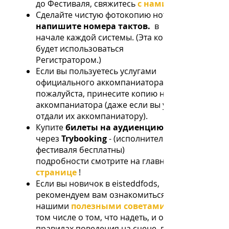
до Фестиваля, свяжитесь
с нами
Сделайте чистую фотокопию нот и
напишите номера тактов.
в
начале каждой системы. (Эта копия
будет использоваться
Регистратором.)
Если вы пользуетесь услугами
официального аккомпаниатора,
пожалуйста, принесите копию нот
аккомпаниатора (даже если вы уже
отдали их аккомпаниатору).
Купите
билеты на аудиенцию
через
Trybooking
- (исполнители
фестиваля бесплатны)
подробности смотрите на главной
странице
!
Если вы новичок в eisteddfods,
рекомендуем вам ознакомиться с
нашими
полезными советами
том числе о том, что надеть, и о
правилах поведения на сцене, в