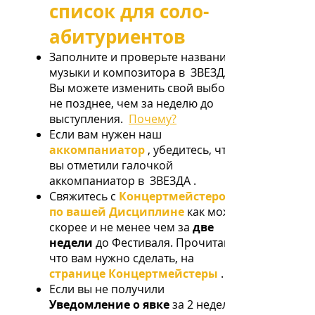
список для соло-
абитуриентов
Заполните и проверьте название
музыки и композитора в
ЗВЕЗДА
Вы можете изменить свой выбор
не позднее, чем за неделю до
выступления.
Почему?
Если вам нужен наш
аккомпаниатор
, убедитесь, что
вы отметили галочкой
аккомпаниатор в
ЗВЕЗДА
.
Свяжитесь с
Концертмейстером
по вашей Дисциплине
как можно
скорее и не менее чем за
две
недели
до Фестиваля. Прочитайте,
что вам нужно сделать, на
странице Концертмейстеры
.
Если вы не получили
Уведомление о явке
за 2 недели