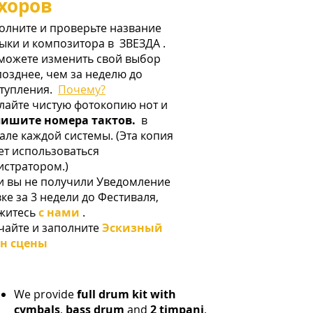
хоров
олните и проверьте название
ыки и композитора в
ЗВЕЗДА
.
можете изменить свой выбор
позднее, чем за неделю до
тупления.
Почему?
лайте чистую фотокопию нот и
ишите номера тактов.
в
але каждой системы. (Эта копия
ет использоваться
истратором.)
и вы не получили Уведомление
вке за 3 недели до Фестиваля,
житесь
с нами
.
чайте и заполните
Эскизный
н сцены
​
We provide
full drum kit with
cymbals
,
bass drum
and
2 timpani
,