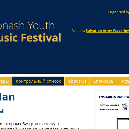
Organised by
Venues:
Salvation Army Waverle
теры
Контрольный список
About Us
Спонсоры
Age
lan
ы
изаторам обустроить сцену в