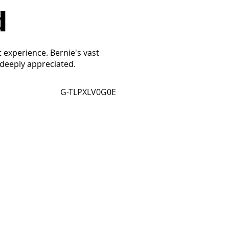
t experience. Bernie's vast
 deeply appreciated.
G-TLPXLV0G0E