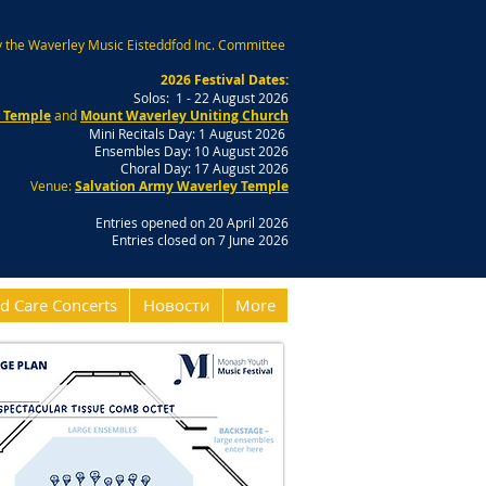
 the Waverley Music Eisteddfod Inc. Committee
2026 Festival Dates:
Solos: 1 - 22 August 2026
y Temple
and
Mount Waverley Uniting Church
Mini Recitals Day: 1 August 2026
Ensembles Day: 10 August 2026
Choral Day: 17 August 2026
Venue:
Salvation Army Waverley Temple
Entries opened on 20 April 2026
Entries closed on 7 June 2026
d Care Concerts
Новости
More