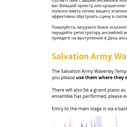
соответствии с вашим ансамблем или г
вас большой оркестр или крошечное 
полезно иметь копию вашего эскизно
эффективно обустроить сцену в соот
Пожалуйста, загрузите бланк эскизно
передайте регистратору ансамблей вм
приедете на выступление в День анс
Salvation Army Wa
The Salvation Army Waverley Templ
you
please
use them where they 
There will also be a grand piano a
ensemble has performed, please exi
Entry to the main stage is via a ba