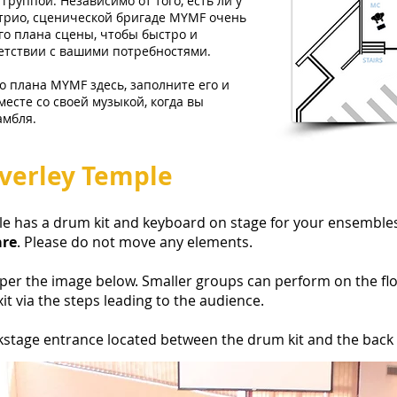
руппой. Независимо от того, есть ли у
трио, сценической бригаде MYMF очень
го плана сцены, чтобы быстро и
ветствии с вашими потребностями.
го плана MYMF здесь, заполните его и
есте со своей музыкой, когда вы
амбля.
verley Temple
e has a drum kit and keyboard on stage for your e
nsemble
are
.
Please do not move any elements.
s per the image below. Smaller groups can perform on the fl
t via the steps leading to the audience.
ckstage entrance located between the drum kit and the back 